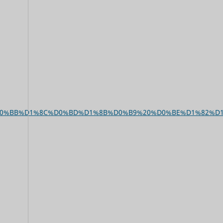
%B0%D0%BB%D1%8C%D0%BD%D1%8B%D0%B9%20%D0%BE%D1%82%D