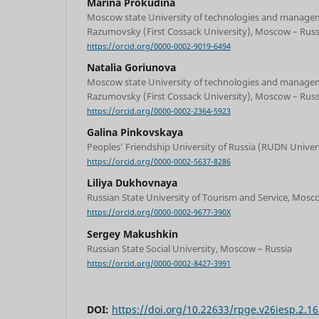
Marina Prokudina
Moscow state University of technologies and managem
Razumovsky (First Cossack University), Moscow – Russ
https://orcid.org/0000-0002-9019-6494
Natalia Goriunova
Moscow state University of technologies and managem
Razumovsky (First Cossack University), Moscow – Russ
https://orcid.org/0000-0002-2364-5923
Galina Pinkovskaya
Peoples’ Friendship University of Russia (RUDN Univer
https://orcid.org/0000-0002-5637-8286
Liliya Dukhovnaya
Russian State University of Tourism and Service, Mosc
https://orcid.org/0000-0002-9677-390X
Sergey Makushkin
Russian State Social University, Moscow – Russia
https://orcid.org/0000-0002-8427-3991
DOI:
https://doi.org/10.22633/rpge.v26iesp.2.1