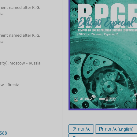
ent named after K. G.
ia
ent named after K. G.
ia
sity), Moscow – Russia
ow – Russia
PDF/A
PDF/A (English)
6588