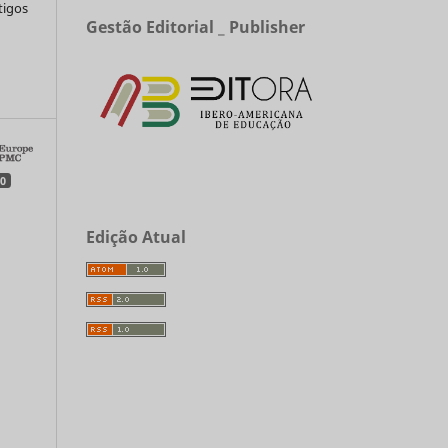
tigos
Gestão Editorial _ Publisher
a
0
Edição Atual