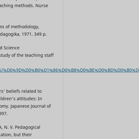
teaching methods. Nurse
ms of methodology,
agogika, 1971. 349 p.
nd Science
study of the teaching staff
ents/TALIS/%D0%9D%D0%B0%D1%86%D0%B8%D0%BE%D0%BD%D0
s' beliefs related to
dren's attitudes: In
nomy. Japanese Journal of
997.
, N. V. Pedagogical
ation, but their