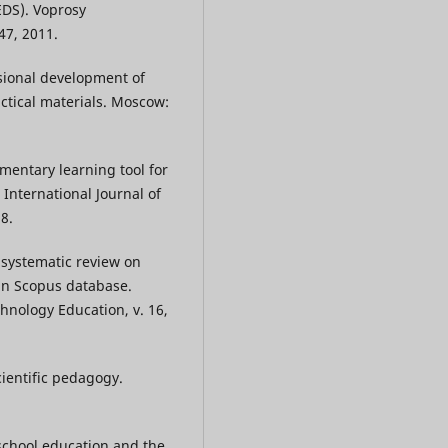
EDS). Voprosy
47, 2011.
ssional development of
actical materials. Moscow:
mentary learning tool for
International Journal of
8.
systematic review on
in Scopus database.
hnology Education, v. 16,
entific pedagogy.
school education and the