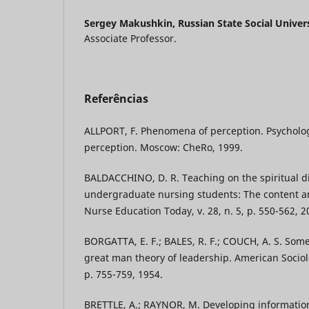
Sergey Makushkin,
Russian State Social Univer
Associate Professor.
Referências
ALLPORT, F. Phenomena of perception. Psycholo
perception. Moscow: CheRo, 1999.
BALDACCHINO, D. R. Teaching on the spiritual d
undergraduate nursing students: The content 
Nurse Education Today, v. 28, n. 5, p. 550-562, 2
BORGATTA, E. F.; BALES, R. F.; COUCH, A. S. Some
great man theory of leadership. American Sociolog
p. 755-759, 1954.
BRETTLE, A.; RAYNOR, M. Developing information l