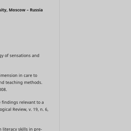
sity, Moscow – Russia
gy of sensations and
imension in care to
and teaching methods.
008.
 findings relevant to a
ical Review, v. 19, n. 6,
iteracy skills in pre-