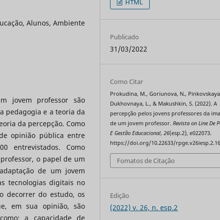
HTML
ducação, Alunos, Ambiente
Publicado
31/03/2022
Como Citar
Prokudina, M., Goriunova, N., Pinkovskaya,
m jovem professor são
Dukhovnaya, L., & Makushkin, S. (2022). A
da pedagogia e a teoria da
percepção pelos jovens professores da i
teoria da percepção. Como
de um jovem professor.
Revista on Line De P
E Gestão Educacional
,
26
(esp.2), e022073.
de opinião pública entre
https://doi.org/10.22633/rpge.v26iesp.2.1
200 entrevistados. Como
 professor, o papel de um
Fomatos de Citação
 adaptação de um jovem
s tecnologias digitais no
o decorrer do estudo, os
Edição
ue, em sua opinião, são
(2022) v. 26, n. esp.2
 como: a capacidade de