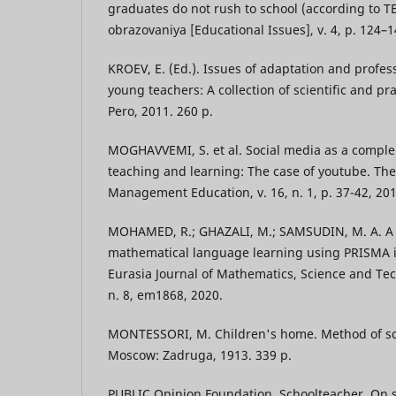
graduates do not rush to school (according to T
obrazovaniya [Educational Issues], v. 4, p. 124–1
KROEV, E. (Ed.). Issues of adaptation and profe
young teachers: A collection of scientific and pr
Pero, 2011. 260 p.
MOGHAVVEMI, S. et al. Social media as a comple
teaching and learning: The case of youtube. The 
Management Education, v. 16, n. 1, p. 37-42, 201
MOHAMED, R.; GHAZALI, M.; SAMSUDIN, M. A. A 
mathematical language learning using PRISMA 
Eurasia Journal of Mathematics, Science and Tec
n. 8, em1868, 2020.
MONTESSORI, M. Children's home. Method of sci
Moscow: Zadruga, 1913. 339 p.
PUBLIC Opinion Foundation. Schoolteacher. On 