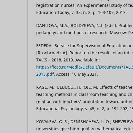
registration nurses: An experimental study of 
Education Today, v. 33, n. 2, p. 103-109, 2013.
DANILOVA, M.A.; BOLDYREVA, N.I. (Eds.). Proble
pedagogy and methods of research. Moscow: Ped
FEDERAL Service for Supervision of Education a
[Rosobrnadzor]. Report on the results of an int. 
TALIS – 2018. 2019. Available in:
https://fioco.ru/Media/Default/Docum
2018.pdf
. Access: 10 May 2021.
KAGE, M.; UEBUCUI, H.; OIE, M. Effects of teacher
teaching methods in classroom teaching and chil
relation with teachers' orientation toward auto
Educational Psychology, v. 45, n. 2, p. 192-202, 1
KOVALEVA, G. S.; DENISHCHEVA, L. O.; SHEVELEVA
universities give high quality mathematical educ