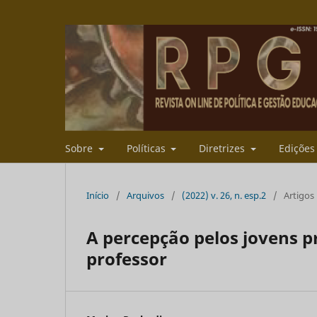
Sobre
Políticas
Diretrizes
Ediçõe
Início
/
Arquivos
/
(2022) v. 26, n. esp.2
/
Artigos
A percepção pelos jovens 
professor