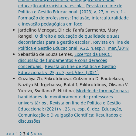
educação antirracista na escola
,
Revista on line de
Política e Gestão Educacional: (2023) v. 27, n. esp. 1 -
Formação de professores: Inclusão, interculturalidade
e inovação pedagógica em foco
Jardelino Menegat, Dirleia Fanfa Sarmento, Mary
Rangel,
O direito à educação de qualidade e suas
decorrências para a gestão escolar
,
Revista on line de
Política e Gestão Educacional: v.22, n.esp.1, mar./2018
Sebastião de Souza Lemes,
Excertos da BNCC:
discussão de fundamentos e considerações
conceituais
,
Revista on line de Política e Gestão
Educacional: v. 25, n. 3, set./dez. (2021)
Guzaliya Zh. Fakrutdinova, Gulzamira D. Baubekova,
Nazilya M. Irgebaeva, Bulat I. Fakhrutdinov, Oksana V.
Yureva, Svetlana E. Nikitina,
Modelo de formação para
habilidades de monitoramento de professores
universitários
,
Revista on line de Política e Gestão
Educacional: (2021) v . 25, n. esp. 6, dez. Educação,
Comunicação e Divulgação Cientifica: Resultados e
discussões
<<
<
1
2
3
4
5
>
>>