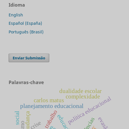
Idioma
English
Español (España)
Português (Brasil)
Enviar Submissão
Palavras-chave
dualidade escolar
complexidade
política educacional
carlos matus
planejamento educacional
mudança
social
educação
evasão
crise