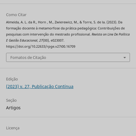
Como Citar
Almeida, A. L. da R., Horn , M., Zwierewicz, M., & Torre, S. de la. (2023). Da
formação docente à metamorfose da prática pedagógica: Contribuições de
pesquisas com intervenção do mestrado profissional.
Revista on Line De Política
E Gestão Educacional
,
27
(00), e023007.
https://doi.org/10.22633/rpge.v27i00.16709
Fomatos de Citação
Edição
(2023) v. 27, Publicação Contínua
Seção
Artigos
Licença