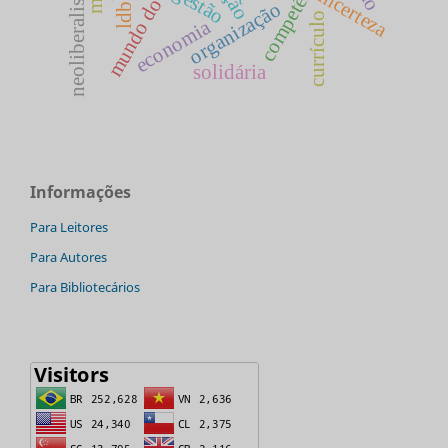
mundo do trabalho
competências
neoliberalismo
gestão
incerteza
organização
ldb
currículo
economia
solidária
Informações
Para Leitores
Para Autores
Para Bibliotecários