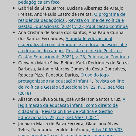
pedagógica em foco
Gabriel da Silva Barros, Luciane Albernaz de Araujo
Freitas, André Luis Castro de Freitas,
O programa de
residência pedagógica
,
Revista on line de Política e
Gestão Educacional: (2024) v. 28, Publicação Contínua
Ana Cristina de Sousa dos Santos, Ana Paula Cunha
dos Santos Fernandes,
A unidade educacional
especializada considerando-se a educação especial e
a educação do campo
,
Revista on line de Política e
Gestão Educacional: (2022), v. 26, Publicação Contínua
Geovana Maria Silva Beling, Karla Rodrigues de Souza
Barbosa, Antonio Marcos Gomes da Costa Gonçalves,
Rebeca Pizza Pancotte Darius,
O uso do jogo
protagonizado na educação infantil
,
Revista on line
de Política e Gestão Educacional: v. 22, n. 3, set./dez.
(2018)
Alisson da Silva Souza, José Anderson Santos Cruz,
A
legitimação da educação infantil como direito de
cidadania
,
Revista on line de Política e Gestão
Educacional: v. 25, n. 3, set./dez. (2021)
Janaiára Maria de Paiva Ferreira, Glauciana Alves
Teles, Raimundo Lenilde de Araújo,
A Lei 10.639/03
como orientação político-pedagógica para uma