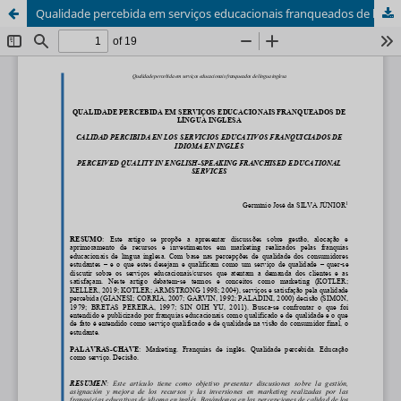
Qualidade percebida em serviços educacionais franqueados de língua inglesa