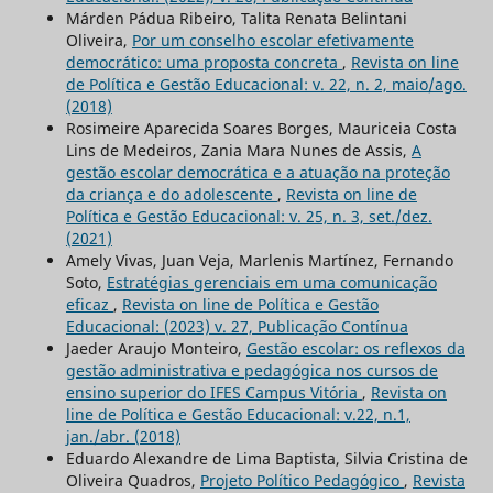
Márden Pádua Ribeiro, Talita Renata Belintani
Oliveira,
Por um conselho escolar efetivamente
democrático: uma proposta concreta
,
Revista on line
de Política e Gestão Educacional: v. 22, n. 2, maio/ago.
(2018)
Rosimeire Aparecida Soares Borges, Mauriceia Costa
Lins de Medeiros, Zania Mara Nunes de Assis,
A
gestão escolar democrática e a atuação na proteção
da criança e do adolescente
,
Revista on line de
Política e Gestão Educacional: v. 25, n. 3, set./dez.
(2021)
Amely Vivas, Juan Veja, Marlenis Martínez, Fernando
Soto,
Estratégias gerenciais em uma comunicação
eficaz
,
Revista on line de Política e Gestão
Educacional: (2023) v. 27, Publicação Contínua
Jaeder Araujo Monteiro,
Gestão escolar: os reflexos da
gestão administrativa e pedagógica nos cursos de
ensino superior do IFES Campus Vitória
,
Revista on
line de Política e Gestão Educacional: v.22, n.1,
jan./abr. (2018)
Eduardo Alexandre de Lima Baptista, Silvia Cristina de
Oliveira Quadros,
Projeto Político Pedagógico
,
Revista