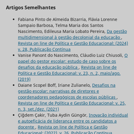
Artigos Semelhantes
Fabiana Pinto de Almeida Bizarria, Flávia Lorenne
Sampaio Barbosa, Telma Maria dos Santos
Nascimento, Edileusa Maria Lobato Pereira,
Da gestão
multidimensional à gestão decolonial da educação
,
Revista on line de Política e Gestão Educacional: (2024)
v. 28, Publicação Contínua
Vanise Panont do Nascimento, Cláudio Luiz Chiusoli,
O
papel do gestor escolar: estudo de caso sobre os
desafios da educação pública
,
Revista on line de
Política e Gestão Educacional: v. 23, n. 2, maio/ago.
(2019)
Daiane Scopel Boff, Iriane Zulianelo,
Desafios na
gestão escolar: narrativas de diretores e
coordenadores pedagógicos de escolas públicas
,
Revista on line de Política e Gestão Educacional: v. 25,
n. 3, set./dez. (2021)
Çiğdem Çakir, Tuba Aydin Güngör,
Inovação individual
e autoeficácia de liderança entre os candidatos a
docente
,
Revista on line de Política e Gestão
Educacional: (2022), v. 26, Publicação Contínua