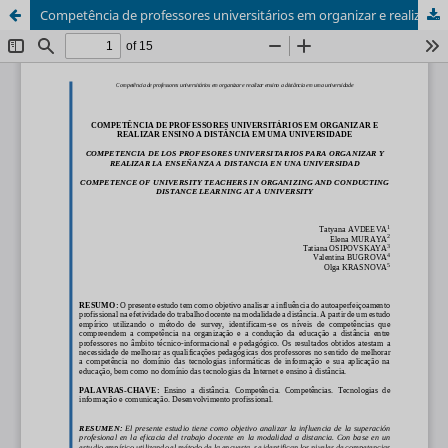
Competência de professores universitários em organizar e realizar ensino a distância em uma universidade