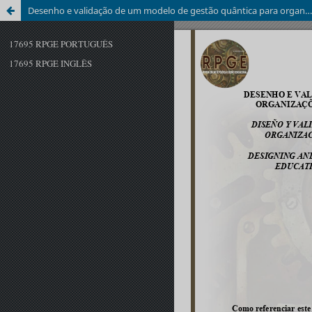
Desenho e validação de um modelo de gestão quântica para organizações educativas que utilizam métodos mistos