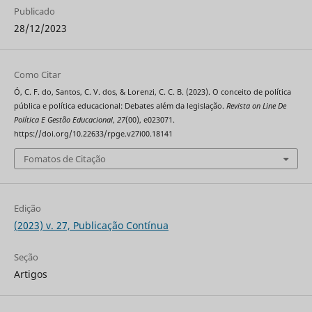
Publicado
28/12/2023
Como Citar
Ó, C. F. do, Santos, C. V. dos, & Lorenzi, C. C. B. (2023). O conceito de política
pública e política educacional: Debates além da legislação.
Revista on Line De
Política E Gestão Educacional
,
27
(00), e023071.
https://doi.org/10.22633/rpge.v27i00.18141
Fomatos de Citação
Edição
(2023) v. 27, Publicação Contínua
Seção
Artigos