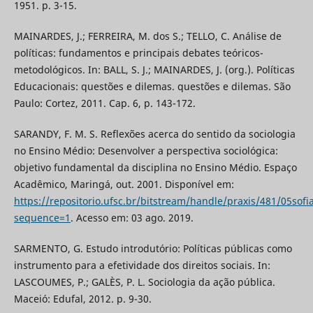
1951. p. 3-15.
MAINARDES, J.; FERREIRA, M. dos S.; TELLO, C. Análise de
políticas: fundamentos e principais debates teóricos-
metodológicos. In: BALL, S. J.; MAINARDES, J. (org.). Políticas
Educacionais: questões e dilemas. questões e dilemas. São
Paulo: Cortez, 2011. Cap. 6, p. 143-172.
SARANDY, F. M. S. Reflexões acerca do sentido da sociologia
no Ensino Médio: Desenvolver a perspectiva sociológica:
objetivo fundamental da disciplina no Ensino Médio. Espaço
Acadêmico, Maringá, out. 2001. Disponível em:
https://repositorio.ufsc.br/bitstream/handle/praxis/481/05sofi
sequence=1
. Acesso em: 03 ago. 2019.
SARMENTO, G. Estudo introdutório: Políticas públicas como
instrumento para a efetividade dos direitos sociais. In:
LASCOUMES, P.; GALÈS, P. L. Sociologia da ação pública.
Maceió: Edufal, 2012. p. 9-30.