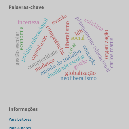
Palavras-chave
evasão
planejamento educacional
solidária
política educacional
incerteza
liberalismo
competências
economia
ldb
organização
gestão escolar
capitalismo
social
carlos matus
crise
educação
mundo do trabalho
complexidade
dualidade escolar
mudança
gestão
globalização
neoliberalismo
Informações
Para Leitores
Para Autores