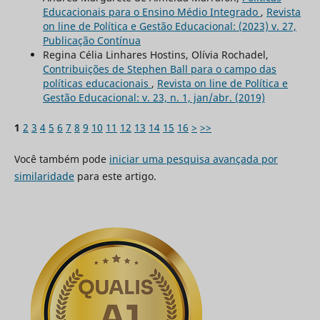
Educacionais para o Ensino Médio Integrado
,
Revista
on line de Política e Gestão Educacional: (2023) v. 27,
Publicação Contínua
Regina Célia Linhares Hostins, Olívia Rochadel,
Contribuições de Stephen Ball para o campo das
políticas educacionais
,
Revista on line de Política e
Gestão Educacional: v. 23, n. 1, jan/abr. (2019)
1
2
3
4
5
6
7
8
9
10
11
12
13
14
15
16
>
>>
Você também pode
iniciar uma pesquisa avançada por
similaridade
para este artigo.