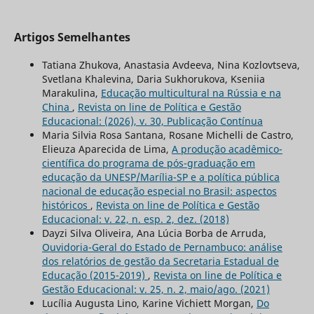
Artigos Semelhantes
Tatiana Zhukova, Anastasia Avdeeva, Nina Kozlovtseva,
Svetlana Khalevina, Daria Sukhorukova, Kseniia
Marakulina,
Educação multicultural na Rússia e na
China
,
Revista on line de Política e Gestão
Educacional: (2026), v. 30, Publicação Contínua
Maria Silvia Rosa Santana, Rosane Michelli de Castro,
Elieuza Aparecida de Lima,
A produção acadêmico-
científica do programa de pós-graduação em
educação da UNESP/Marília-SP e a política pública
nacional de educação especial no Brasil: aspectos
históricos
,
Revista on line de Política e Gestão
Educacional: v. 22, n. esp. 2, dez. (2018)
Dayzi Silva Oliveira, Ana Lúcia Borba de Arruda,
Ouvidoria-Geral do Estado de Pernambuco: análise
dos relatórios de gestão da Secretaria Estadual de
Educação (2015-2019)
,
Revista on line de Política e
Gestão Educacional: v. 25, n. 2, maio/ago. (2021)
Lucília Augusta Lino, Karine Vichiett Morgan,
Do