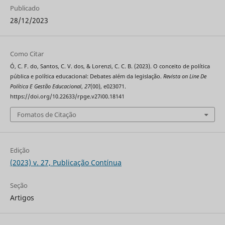
Publicado
28/12/2023
Como Citar
Ó, C. F. do, Santos, C. V. dos, & Lorenzi, C. C. B. (2023). O conceito de política
pública e política educacional: Debates além da legislação.
Revista on Line De
Política E Gestão Educacional
,
27
(00), e023071.
https://doi.org/10.22633/rpge.v27i00.18141
Fomatos de Citação
Edição
(2023) v. 27, Publicação Contínua
Seção
Artigos