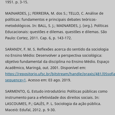
1951. p. 3-15.
MAINARDES, J.; FERREIRA, M. dos S.; TELLO, C. Análise de
políticas: fundamentos e principais debates teóricos-
metodológicos. In: BALL, S. J.; MAINARDES, J. (org.). Políticas
Educacionais: questões e dilemas. questões e dilemas. São
Paulo: Cortez, 2011. Cap. 6, p. 143-172.
SARANDY, F. M. S. Reflexões acerca do sentido da sociologia
no Ensino Médio: Desenvolver a perspectiva sociológica:
objetivo fundamental da disciplina no Ensino Médio. Espaço
Acadêmico, Maringá, out. 2001. Disponível em:
https://repositorio.ufsc.br/bitstream/handle/praxis/481/05sofi
sequence=1
. Acesso em: 03 ago. 2019.
SARMENTO, G. Estudo introdutório: Políticas públicas como
instrumento para a efetividade dos direitos sociais. In:
LASCOUMES, P.; GALÈS, P. L. Sociologia da ação pública.
Maceió: Edufal, 2012. p. 9-30.