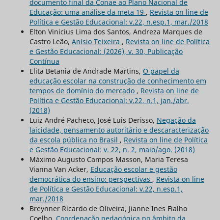
documento final da Conae ao Plano Nacional de
Educação: uma análise da meta 19
,
Revista on line de
Política e Gestão Educacional: v.22, n.esp.1, mar./2018
Elton Vinicius Lima dos Santos, Andreza Marques de
Castro Leão,
Anísio Teixeira
,
Revista on line de Política
e Gestão Educacional: (2026), v. 30, Publicação
Contínua
Elita Betania de Andrade Martins,
O papel da
educação escolar na construção de conhecimento em
tempos de domínio do mercado
,
Revista on line de
Política e Gestão Educacional: v.22, n.1, jan./abr.
(2018)
Luiz André Pacheco, José Luis Derisso,
Negação da
laicidade, pensamento autoritário e descaracterização
da escola pública no Brasil
,
Revista on line de Política
e Gestão Educacional: v. 22, n. 2, maio/ago. (2018)
Máximo Augusto Campos Masson, Maria Teresa
Vianna Van Acker,
Educação escolar e gestão
democrática do ensino: perspectivas
,
Revista on line
de Política e Gestão Educacional: v.22, n.esp.1,
mar./2018
Breynner Ricardo de Oliveira, Jianne Ines Fialho
Coelho,
Coordenação pedagógica no âmbito da