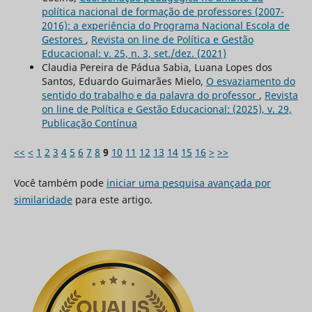
política nacional de formação de professores (2007-
2016): a experiência do Programa Nacional Escola de
Gestores
,
Revista on line de Política e Gestão
Educacional: v. 25, n. 3, set./dez. (2021)
Claudia Pereira de Pádua Sabia, Luana Lopes dos
Santos, Eduardo Guimarães Mielo,
O esvaziamento do
sentido do trabalho e da palavra do professor
,
Revista
on line de Política e Gestão Educacional: (2025), v. 29,
Publicação Contínua
<<
<
1
2
3
4
5
6
7
8
9
10
11
12
13
14
15
16
>
>>
Você também pode
iniciar uma pesquisa avançada por
similaridade
para este artigo.