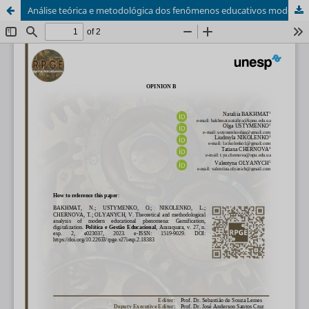
Análise teórica e metodológica dos fenômenos educativos modernos