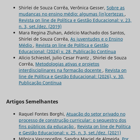
Shirlei de Souza Corrêa, Verônica Gesser,
Sobre as
mudanças no ensino médio: algumas (in)certezas
,
Revista on line de Política e Gestão Educacional: v. 23,
n. 3, set./dez. (2019)
Mara Regina Zluhan, Adelcio Machado dos Santos,
Shirlei de Souza Corrêa,
As juventudes e o Ensino
Médio
,
Revista on line de Política e Gestão
Educacional: (2024) v. 28, Publicação Contínua
Alício Schiestel, Julio Cesar Frantz , Shirlei de Souza
Corrêa,
Metodologias ativas e projetos
interdisciplinares na formação docente
,
Revista on
line de Política e Gestão Educacional: (2026), v. 30,
Publicação Contínua
Artigos Semelhantes
Raquel Fontes Borghi,
Atuação do setor privado no
processo de construção curricular: o sequestro dos
fins públicos da educação
,
Revista on line de Política
e Gestão Educacional: v. 25, n. 3, set./dez. (2021)
Mônica Vasconcellos, Sandra Maciel de Almeida,
Por