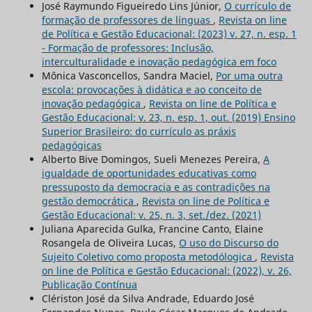
José Raymundo Figueiredo Lins Júnior,
O currículo de
formação de professores de línguas
,
Revista on line
de Política e Gestão Educacional: (2023) v. 27, n. esp. 1
- Formação de professores: Inclusão,
interculturalidade e inovação pedagógica em foco
Mônica Vasconcellos, Sandra Maciel,
Por uma outra
escola: provocações à didática e ao conceito de
inovação pedagógica
,
Revista on line de Política e
Gestão Educacional: v. 23, n. esp. 1, out. (2019) Ensino
Superior Brasileiro: do currículo as práxis
pedagógicas
Alberto Bive Domingos, Sueli Menezes Pereira,
A
igualdade de oportunidades educativas como
pressuposto da democracia e as contradições na
gestão democrática
,
Revista on line de Política e
Gestão Educacional: v. 25, n. 3, set./dez. (2021)
Juliana Aparecida Gulka, Francine Canto, Elaine
Rosangela de Oliveira Lucas,
O uso do Discurso do
Sujeito Coletivo como proposta metodólogica
,
Revista
on line de Política e Gestão Educacional: (2022), v. 26,
Publicação Contínua
Clériston José da Silva Andrade, Eduardo José