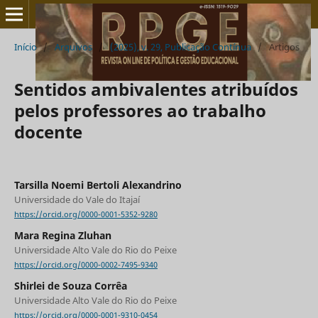
Início
/
Arquivos
/
(2025), v. 29, Publicação Contínua
/
Artigos
Sentidos ambivalentes atribuídos
pelos professores ao trabalho
docente
Tarsilla Noemi Bertoli Alexandrino
Universidade do Vale do Itajaí
https://orcid.org/0000-0001-5352-9280
Mara Regina Zluhan
Universidade Alto Vale do Rio do Peixe
https://orcid.org/0000-0002-7495-9340
Shirlei de Souza Corrêa
Universidade Alto Vale do Rio do Peixe
https://orcid.org/0000-0001-9310-0454