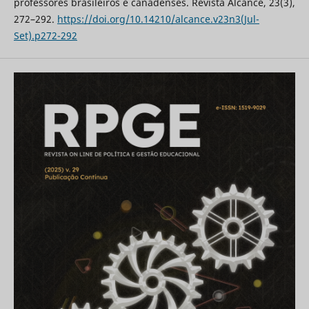
professores brasileiros e canadenses. Revista Alcance, 23(3),
272–292.
https://doi.org/10.14210/alcance.v23n3(Jul-
Set).p272-292