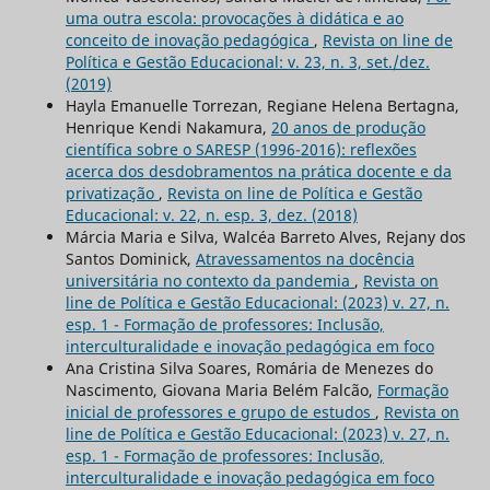
uma outra escola: provocações à didática e ao
conceito de inovação pedagógica
,
Revista on line de
Política e Gestão Educacional: v. 23, n. 3, set./dez.
(2019)
Hayla Emanuelle Torrezan, Regiane Helena Bertagna,
Henrique Kendi Nakamura,
20 anos de produção
científica sobre o SARESP (1996-2016): reflexões
acerca dos desdobramentos na prática docente e da
privatização
,
Revista on line de Política e Gestão
Educacional: v. 22, n. esp. 3, dez. (2018)
Márcia Maria e Silva, Walcéa Barreto Alves, Rejany dos
Santos Dominick,
Atravessamentos na docência
universitária no contexto da pandemia
,
Revista on
line de Política e Gestão Educacional: (2023) v. 27, n.
esp. 1 - Formação de professores: Inclusão,
interculturalidade e inovação pedagógica em foco
Ana Cristina Silva Soares, Romária de Menezes do
Nascimento, Giovana Maria Belém Falcão,
Formação
inicial de professores e grupo de estudos
,
Revista on
line de Política e Gestão Educacional: (2023) v. 27, n.
esp. 1 - Formação de professores: Inclusão,
interculturalidade e inovação pedagógica em foco