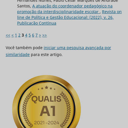
Fernandes Nunes, Paulo César Marques de Andrade
Santos,
A atuação do coordenador pedagógico na
promoção da interdisciplinaridade escolar
,
Revista on
line de Política e Gestão Educacional: (2022), v. 26,
Publicação Contínua
<<
<
1
2
3
4
5
6
7
>
>>
Você também pode
iniciar uma pesquisa avançada por
similaridade
para este artigo.