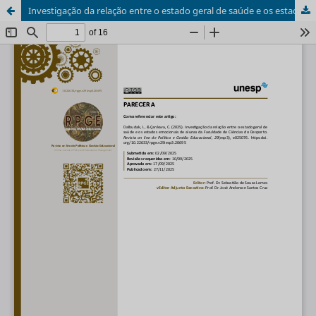
Investigação da relação entre o estado geral de saúde e os estados emocionais de alunas da Faculdade de Ciências do Desporto