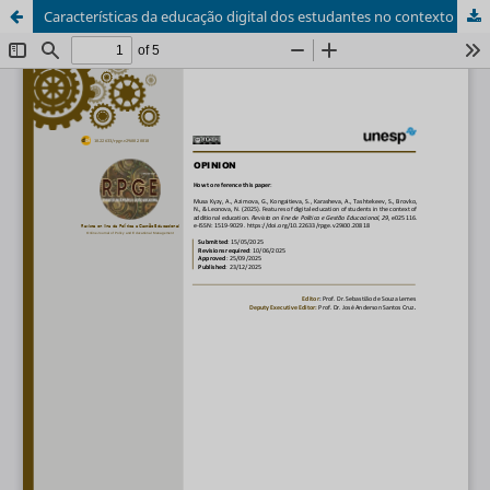
Características da educação digital dos estudantes no contexto da educação complementar