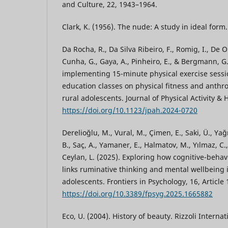
and Culture, 22, 1943–1964.
Clark, K. (1956). The nude: A study in ideal form
Da Rocha, R., Da Silva Ribeiro, F., Romig, I., De Ol
Cunha, G., Gaya, A., Pinheiro, E., & Bergmann, G. 
implementing 15-minute physical exercise sessi
education classes on physical fitness and anthro
rural adolescents. Journal of Physical Activity & 
https://doi.org/10.1123/jpah.2024-0720
Derelioğlu, M., Vural, M., Çimen, E., Saki, Ü., Yağ
B., Saç, A., Yamaner, E., Halmatov, M., Yılmaz, C.,
Ceylan, L. (2025). Exploring how cognitive-behavi
links ruminative thinking and mental wellbeing 
adolescents. Frontiers in Psychology, 16, Article
https://doi.org/10.3389/fpsyg.2025.1665882
Eco, U. (2004). History of beauty. Rizzoli Internat