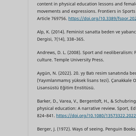
content in physical education lessons and female
movements and expressions. Frontiers in Sports 
Article 769756.
https://doi.org/10.3389/fspor.2
Alp, K. (2014). Feminist sanatta beden ve yabanc
Dergisi, 7(14), 338–365.
Andrews, D. L. (2008). Sport and neoliberalism: 
culture. Temple University Press.
Aygün, N. (2022). 20. yy Batı resim sanatında be
(Yayımlanmamış yüksek lisans tezi). Çanakkale O
Lisansüstü Eğitim Enstitüsü.
Barker, D., Varea, V., Bergentoft, H., & Schubrin
physical education: A narrative review. Sport, Ed
824–841.
https://doi.org/10.1080/13573322.202
Berger, J. (1972). Ways of seeing. Penguin Books