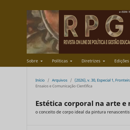
Sobre
Políticas
Diretrizes
Ediçõe
Início
/
Arquivos
/
(2026), v. 30, Especial 1, Front
Ensaios e Comunicação Cien´tifica
Estética corporal na arte e
o conceito de corpo ideal da pintura renascenti