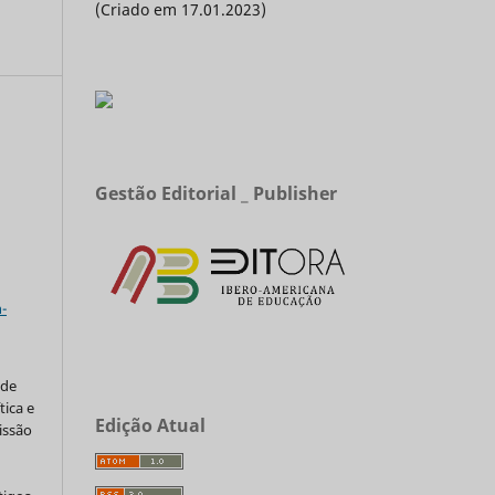
(Criado em 17.01.2023)
a
Gestão Editorial _ Publisher
a
-
 de
tica e
Edição Atual
issão