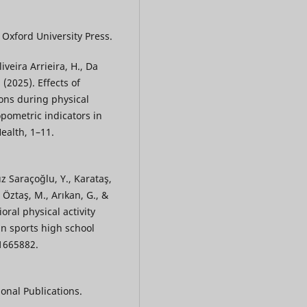
. Oxford University Press.
iveira Arrieira, H., Da
(2025). Effects of
ons during physical
pometric indicators in
Health, 1–11.
ız Saraçoğlu, Y., Karataş,
 Öztaş, M., Arıkan, G., &
oral physical activity
in sports high school
 1665882.
ional Publications.