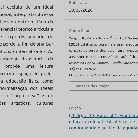
Publicado
ral evoluiu de um ideal
30/03/2026
cional, interpretando essa
egrada entre história da
erencial teórico articula a
Como Citar
 “corpo disciplinado” de
Yetiş, E. B., Karakullukçu, Ömür F., & Şahin,
e Bordo, a fim de analisar
(2026). Estética corporal na arte e na educ
conceito de corpo ideal da pintura renasce
tidos e internalizados. Ao
aos esportes modernos e à educação física
sociologia do esporte, da
Revista on Line De Política E Gestão Educacion
o propõe uma leitura
30
(esp1), e026029.
como um espaço de poder
https://doi.org/10.22633/rpge.v30iesp1.20
da educação física como
Fomatos de Citação
normalização dos ideais
que o “corpo ideal” é um
es artísticas, culturas
Edição
(2026), v. 30, Especial 1, Fronteir
educação global: estratégias de
continuidade e gestão da equid