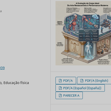
ia
939
PDF/A
PDF/A (English)
o, Educação física
PDF/A (Español (España))
PARECER A