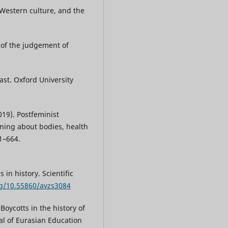
Western culture, and the
e of the judgement of
ast. Oxford University
019). Postfeminist
ing about bodies, health
51–664.
 in history. Scientific
rg/10.55860/avzs3084
 Boycotts in the history of
l of Eurasian Education