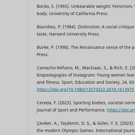
Bordo, S. (1993). Unbearable weight: Feminism, 
body. University of California Press.
Bourdieu, P. (1984). Distinction: A social critiqu
taste. Harvard University Press.
Burke, P. (1998). The Renaissance sense of the p
Press.
Camacho-Miñano, M., MacIsaac, S., & Rich, E. (2
biopedagogies of Instagram: Young women learn
and fitness. Sport, Education and Society, 24, 6
https://doi.org/10.1080/13573322.2019.1613975
Cereda, F. (2023). Sporting bodies, societal norms
Journal of Sport and Performance.
https://doi.o
Çeviker, A., Taşdemir, D. Ş., & Güler, Y. E. (2023).
the modern Olympic Games. International Journa