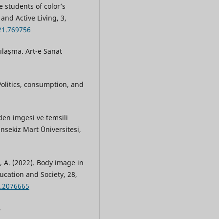
 students of color’s
and Active Living, 3,
021.769756
ılaşma. Art-e Sanat
Politics, consumption, and
den imgesi ve temsili
nsekiz Mart Üniversitesi,
g, A. (2022). Body image in
ucation and Society, 28,
2.2076665
.