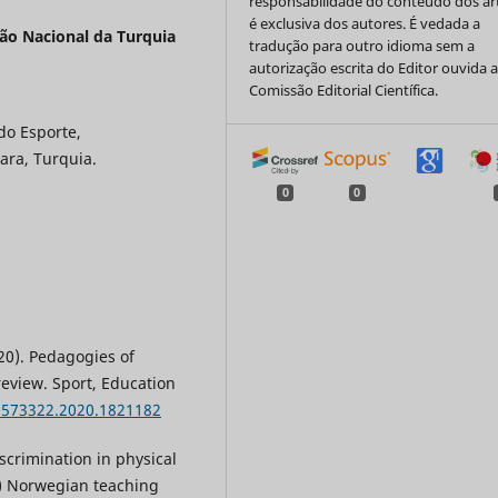
responsabilidade do conteúdo dos ar
é exclusiva dos autores. É vedada a
ão Nacional da Turquia
tradução para outro idioma sem a
autorização escrita do Editor ouvida 
Comissão Editorial Científica.
do Esporte,
ara, Turquia.
0
0
020). Pedagogies of
review. Sport, Education
13573322.2020.1821182
iscrimination in physical
) Norwegian teaching