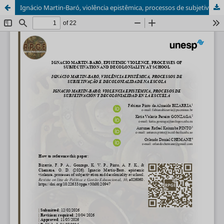
Ignácio Martin-Baró, violência epistêmica, processos de subjetivação e decolonialidade na escola