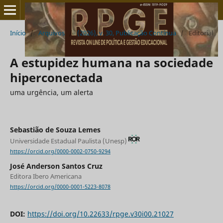
Início
/
Arquivos
/
(2026), v. 30, Publicação Contínua
/
Editorial
A estupidez humana na sociedade
hiperconectada
uma urgência, um alerta
Sebastião de Souza Lemes
Universidade Estadual Paulista (Unesp)
https://orcid.org/0000-0002-0750-9294
José Anderson Santos Cruz
Editora Ibero Americana
https://orcid.org/0000-0001-5223-8078
DOI:
https://doi.org/10.22633/rpge.v30i00.21027