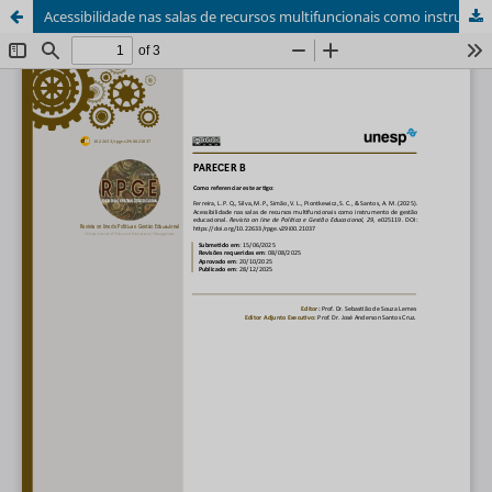
Acessibilidade nas salas de recursos multifuncionais como instrumento de gestão educacional