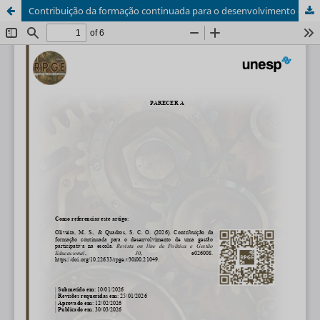
Contribuição da formação continuada para o desenvolvimento de uma gestão participativa na escola