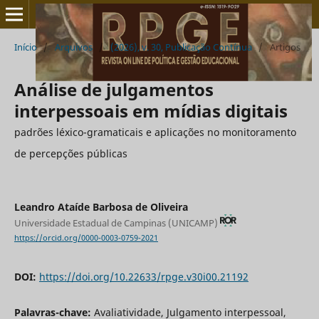
Início
/
Arquivos
/
(2026), v. 30, Publicação Contínua
/
Artigos
Análise de julgamentos
interpessoais em mídias digitais
padrões léxico-gramaticais e aplicações no monitoramento
de percepções públicas
Leandro Ataíde Barbosa de Oliveira
Universidade Estadual de Campinas (UNICAMP)
https://orcid.org/0000-0003-0759-2021
DOI:
https://doi.org/10.22633/rpge.v30i00.21192
Palavras-chave:
Avaliatividade, Julgamento interpessoal,