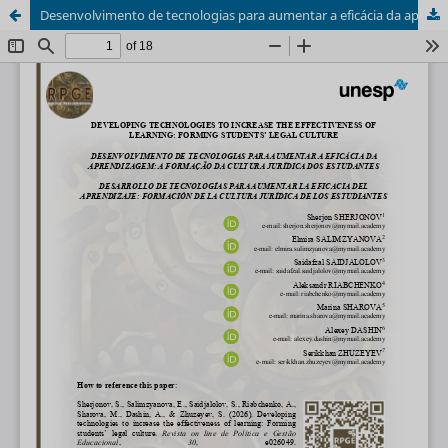
Desenvolvimento de tecnologias para aumentar a eficácia da aprendizagem