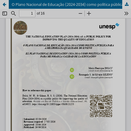
O Plano Nacional de Educação (2024-2034) como política pública para a melhoria da qualidade do ensino