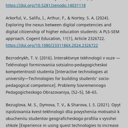
https://doi.org/10.5281/zenodo.14031118
Arkorful, V., Salifu, I., Arthur, F., & Nortey, S. A. (2024).
Exploring the nexus between digital competencies and
digital citizenship of higher education students: A PLS-SEM
approach. Cogent Education, 11(1), Article 2326722.
https://doi.org/10.1080/2331186X.2024.2326722
Bezrodnykh, T. V. (2016). Interaktivnye tekhnologii v vuze —
Tekhnologii formirovaniia sotsialno-pedagogicheskoi
kompetentnosti studenta [Interactive technologies at
university—Technologies for building students' socio-
pedagogical competence]. Problemy Sovremennogo
Pedagogicheskogo Obrazovaniya, (52–5), 58–65.
Bezuglova, M. S., Dymova, T. V., & Sharova, I. S. (2021). Opyt
ispolzovaniia kvest-tekhnologii dlia povysheniia motivatsii k
obucheniiu studentov geograficheskogo profilia v vysshei
shkole [Experience in using quest technologies to increase