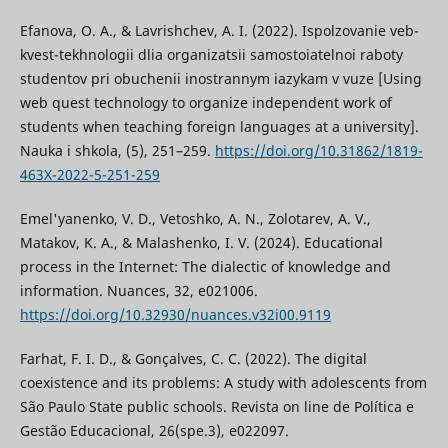
Efanova, O. A., & Lavrishchev, A. I. (2022). Ispolzovanie veb-
kvest-tekhnologii dlia organizatsii samostoiatelnoi raboty
studentov pri obuchenii inostrannym iazykam v vuze [Using
web quest technology to organize independent work of
students when teaching foreign languages at a university].
Nauka i shkola, (5), 251–259.
https://doi.org/10.31862/1819-
463X-2022-5-251-259
Emel'yanenko, V. D., Vetoshko, A. N., Zolotarev, A. V.,
Matakov, K. A., & Malashenko, I. V. (2024). Educational
process in the Internet: The dialectic of knowledge and
information. Nuances, 32, e021006.
https://doi.org/10.32930/nuances.v32i00.9119
Farhat, F. I. D., & Gonçalves, C. C. (2022). The digital
coexistence and its problems: A study with adolescents from
São Paulo State public schools. Revista on line de Política e
Gestão Educacional, 26(spe.3), e022097.