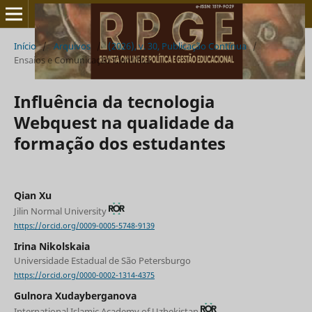
Início
/
Arquivos
/
(2026), v. 30, Publicação Contínua
/
Ensaios e Comunicação Cien´tifica
Influência da tecnologia
Webquest na qualidade da
formação dos estudantes
Qian Xu
Jilin Normal University
https://orcid.org/0009-0005-5748-9139
Irina Nikolskaia
Universidade Estadual de São Petersburgo
https://orcid.org/0000-0002-1314-4375
Gulnora Xudayberganova
International Islamic Academy of Uzbekistan