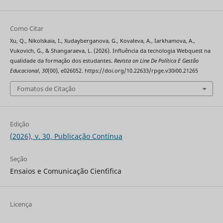
Como Citar
Xu, Q., Nikolskaia, I., Xudayberganova, G., Kovaleva, A., Iarkhamova, A.,
Vukovich, G., & Shangaraeva, L. (2026). Influência da tecnologia Webquest na
qualidade da formação dos estudantes.
Revista on Line De Política E Gestão
Educacional
,
30
(00), e026052. https://doi.org/10.22633/rpge.v30i00.21265
Fomatos de Citação
Edição
(2026), v. 30, Publicação Contínua
Seção
Ensaios e Comunicação Cien´tifica
Licença