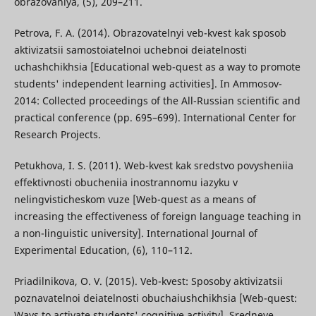
obrazovaniya, (5), 209–211.
Petrova, F. A. (2014). Obrazovatelnyi veb-kvest kak sposob
aktivizatsii samostoiatelnoi uchebnoi deiatelnosti
uchashchikhsia [Educational web-quest as a way to promote
students' independent learning activities]. In Ammosov-
2014: Collected proceedings of the All-Russian scientific and
practical conference (pp. 695–699). International Center for
Research Projects.
Petukhova, I. S. (2011). Web-kvest kak sredstvo povysheniia
effektivnosti obucheniia inostrannomu iazyku v
nelingvisticheskom vuze [Web-quest as a means of
increasing the effectiveness of foreign language teaching in
a non-linguistic university]. International Journal of
Experimental Education, (6), 110–112.
Priadilnikova, O. V. (2015). Veb-kvest: Sposoby aktivizatsii
poznavatelnoi deiatelnosti obuchaiushchikhsia [Web-quest:
Ways to activate students' cognitive activity]. Sredneye