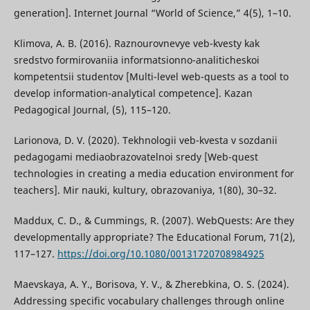
generation]. Internet Journal “World of Science,” 4(5), 1–10.
Klimova, A. B. (2016). Raznourovnevye veb-kvesty kak
sredstvo formirovaniia informatsionno-analiticheskoi
kompetentsii studentov [Multi-level web-quests as a tool to
develop information-analytical competence]. Kazan
Pedagogical Journal, (5), 115–120.
Larionova, D. V. (2020). Tekhnologii veb-kvesta v sozdanii
pedagogami mediaobrazovatelnoi sredy [Web-quest
technologies in creating a media education environment for
teachers]. Mir nauki, kultury, obrazovaniya, 1(80), 30–32.
Maddux, C. D., & Cummings, R. (2007). WebQuests: Are they
developmentally appropriate? The Educational Forum, 71(2),
117–127.
https://doi.org/10.1080/00131720708984925
Maevskaya, A. Y., Borisova, Y. V., & Zherebkina, O. S. (2024).
Addressing specific vocabulary challenges through online