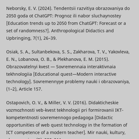
Neborsky, E. V. (2024). Tendentsii razvitiya obrazovaniya do
2050 goda ot ChatGPT: Prognoz ili nabor sluchaynostey
[Education trends up to 2050 from ChatGPT: Forecast or a
set of randomness?]. Anthropological Didactics and
Upbringing, 7(1), 26–39.
Osiak, S. A., Sultanbekova, S. S., Zakharova, T. V., Yakovleva,
E. N., Lobanova, O. B., & Plekhanova, E. M. (2015).
Obrazovatelnyi kvest — Sovremennaia interaktivnaia
tekhnologiia [Educational quest—Modern interactive
technology]. Sovremennyye problemy nauki i obrazovaniya,
(1–2), Article 157.
Ostapovich, O. V., & Miller, V. V. (2016). Didakticheskie
vozmozhnosti veb-kvest tekhnologii pri formirovanii IKT-
kompetentnosti sovremennogo pedagoga [Didactic
opportunities of web quest technology in the formation of
ICT competence of a modern teacher]. Mir nauki, kultury,