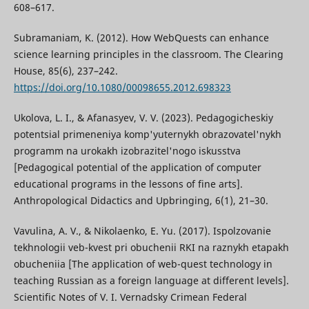
608–617.
Subramaniam, K. (2012). How WebQuests can enhance
science learning principles in the classroom. The Clearing
House, 85(6), 237–242.
https://doi.org/10.1080/00098655.2012.698323
Ukolova, L. I., & Afanasyev, V. V. (2023). Pedagogicheskiy
potentsial primeneniya komp'yuternykh obrazovatel'nykh
programm na urokakh izobrazitel'nogo iskusstva
[Pedagogical potential of the application of computer
educational programs in the lessons of fine arts].
Anthropological Didactics and Upbringing, 6(1), 21–30.
Vavulina, A. V., & Nikolaenko, E. Yu. (2017). Ispolzovanie
tekhnologii veb-kvest pri obuchenii RKI na raznykh etapakh
obucheniia [The application of web-quest technology in
teaching Russian as a foreign language at different levels].
Scientific Notes of V. I. Vernadsky Crimean Federal