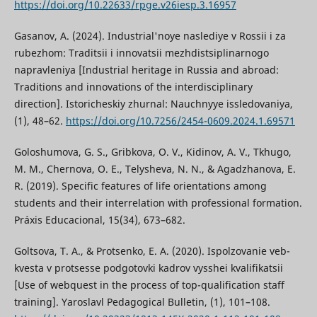
https://doi.org/10.22633/rpge.v26iesp.3.16957
Gasanov, A. (2024). Industrial'noye naslediye v Rossii i za
rubezhom: Traditsii i innovatsii mezhdistsiplinarnogo
napravleniya [Industrial heritage in Russia and abroad:
Traditions and innovations of the interdisciplinary
direction]. Istoricheskiy zhurnal: Nauchnyye issledovaniya,
(1), 48–62.
https://doi.org/10.7256/2454-0609.2024.1.69571
Goloshumova, G. S., Gribkova, O. V., Kidinov, A. V., Tkhugo,
M. M., Chernova, O. E., Telysheva, N. N., & Agadzhanova, E.
R. (2019). Specific features of life orientations among
students and their interrelation with professional formation.
Práxis Educacional, 15(34), 673–682.
Goltsova, T. A., & Protsenko, E. A. (2020). Ispolzovanie veb-
kvesta v protsesse podgotovki kadrov vysshei kvalifikatsii
[Use of webquest in the process of top-qualification staff
training]. Yaroslavl Pedagogical Bulletin, (1), 101–108.