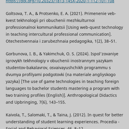
https://doi.org/10.20323/1813-145X-2020-1-112-101-108
Goltsova, T. A., & Protsenko, E. A. (2021). Primenenie veb-
kvest tekhnologii pri obuchenii mezhkulturnoi
professionalnoi kommunikatsii [Using web-quest technology
in teaching intercultural professional communication].
Otechestvennaia i zarubezhnaia pedagogika, 1(2), 38–51.
Gorbunova, I. B., & Yakimchuk, O. S. (2024). Ispol'zovaniye
igrovykh tekhnologiy v obuchenii inostrannym yazykam
studentov-bakalavrov, osvaivayushchikh programmu s
dvumya profilyami podgotovki (na materiale angliyskogo
yazyka) [The use of game technologies in teaching foreign
languages to bachelor students mastering a program with
two training profiles (English)]. Anthropological Didactics
and Upbringing, 7(6), 143–155.
Kaivola, T., Salomaki, T., & Taina, J. (2012). In quest for better
understanding of student learning experiences. Procedia -
Social and Behavioral Sciences, 46, 8–12.