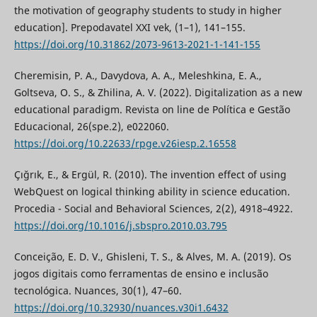
the motivation of geography students to study in higher
education]. Prepodavatel XXI vek, (1–1), 141–155.
https://doi.org/10.31862/2073-9613-2021-1-141-155
Cheremisin, P. A., Davydova, A. A., Meleshkina, E. A.,
Goltseva, O. S., & Zhilina, A. V. (2022). Digitalization as a new
educational paradigm. Revista on line de Política e Gestão
Educacional, 26(spe.2), e022060.
https://doi.org/10.22633/rpge.v26iesp.2.16558
Çığrık, E., & Ergül, R. (2010). The invention effect of using
WebQuest on logical thinking ability in science education.
Procedia - Social and Behavioral Sciences, 2(2), 4918–4922.
https://doi.org/10.1016/j.sbspro.2010.03.795
Conceição, E. D. V., Ghisleni, T. S., & Alves, M. A. (2019). Os
jogos digitais como ferramentas de ensino e inclusão
tecnológica. Nuances, 30(1), 47–60.
https://doi.org/10.32930/nuances.v30i1.6432