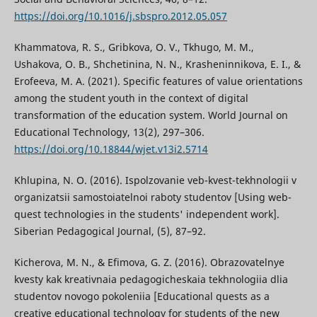
https://doi.org/10.1016/j.sbspro.2012.05.057
Khammatova, R. S., Gribkova, O. V., Tkhugo, M. M.,
Ushakova, O. B., Shchetinina, N. N., Krasheninnikova, E. I., &
Erofeeva, M. A. (2021). Specific features of value orientations
among the student youth in the context of digital
transformation of the education system. World Journal on
Educational Technology, 13(2), 297–306.
https://doi.org/10.18844/wjet.v13i2.5714
Khlupina, N. O. (2016). Ispolzovanie veb-kvest-tekhnologii v
organizatsii samostoiatelnoi raboty studentov [Using web-
quest technologies in the students' independent work].
Siberian Pedagogical Journal, (5), 87–92.
Kicherova, M. N., & Efimova, G. Z. (2016). Obrazovatelnye
kvesty kak kreativnaia pedagogicheskaia tekhnologiia dlia
studentov novogo pokoleniia [Educational quests as a
creative educational technology for students of the new