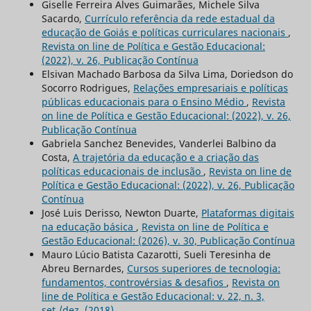
Giselle Ferreira Alves Guimarães, Michele Silva
Sacardo,
Currículo referência da rede estadual da
educação de Goiás e políticas curriculares nacionais
,
Revista on line de Política e Gestão Educacional:
(2022), v. 26, Publicação Contínua
Elsivan Machado Barbosa da Silva Lima, Doriedson do
Socorro Rodrigues,
Relações empresariais e políticas
públicas educacionais para o Ensino Médio
,
Revista
on line de Política e Gestão Educacional: (2022), v. 26,
Publicação Contínua
Gabriela Sanchez Benevides, Vanderlei Balbino da
Costa,
A trajetória da educação e a criação das
políticas educacionais de inclusão
,
Revista on line de
Política e Gestão Educacional: (2022), v. 26, Publicação
Contínua
José Luis Derisso, Newton Duarte,
Plataformas digitais
na educação básica
,
Revista on line de Política e
Gestão Educacional: (2026), v. 30, Publicação Contínua
Mauro Lúcio Batista Cazarotti, Sueli Teresinha de
Abreu Bernardes,
Cursos superiores de tecnologia:
fundamentos, controvérsias & desafios
,
Revista on
line de Política e Gestão Educacional: v. 22, n. 3,
set./dez. (2018)