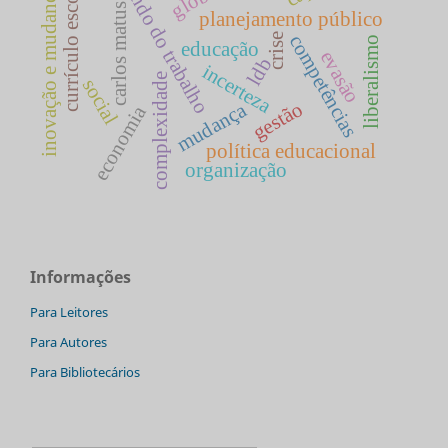
mundo do trabalho
currículo escolar
inovação e mudança
carlos matus
planejamento público
competências
crise
liberalismo
educação
evasão
ldb
incerteza
complexidade
social
gestão
mudança
economia
política educacional
organização
Informações
Para Leitores
Para Autores
Para Bibliotecários