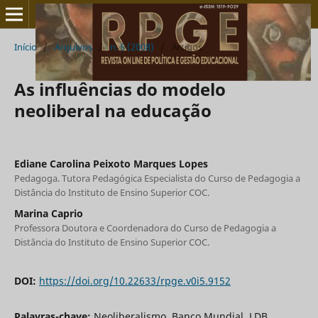
Início
/
Arquivos
/
n. 5 (2008)
/
Artigos
As influências do modelo
neoliberal na educação
Ediane Carolina Peixoto Marques Lopes
Pedagoga. Tutora Pedagógica Especialista do Curso de Pedagogia a
Distância do Instituto de Ensino Superior COC.
Marina Caprio
Professora Doutora e Coordenadora do Curso de Pedagogia a
Distância do Instituto de Ensino Superior COC.
DOI:
https://doi.org/10.22633/rpge.v0i5.9152
Palavras-chave:
Neoliberalismo, Banco Mundial, LDB,