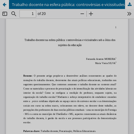
Trabalho docente na esfera pública: controvérsias e vicissitudes sob a ótica dos sujeitos da educação