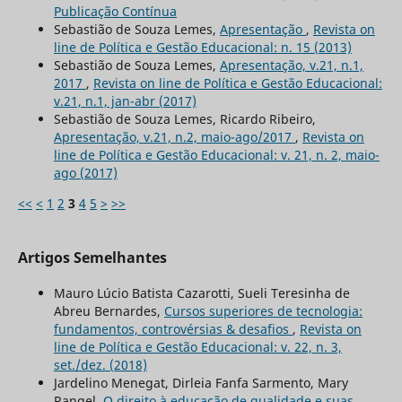
Publicação Contínua
Sebastião de Souza Lemes,
Apresentação
,
Revista on
line de Política e Gestão Educacional: n. 15 (2013)
Sebastião de Souza Lemes,
Apresentação, v.21, n.1,
2017
,
Revista on line de Política e Gestão Educacional:
v.21, n.1, jan-abr (2017)
Sebastião de Souza Lemes, Ricardo Ribeiro,
Apresentação, v.21, n.2, maio-ago/2017
,
Revista on
line de Política e Gestão Educacional: v. 21, n. 2, maio-
ago (2017)
<<
<
1
2
3
4
5
>
>>
Artigos Semelhantes
Mauro Lúcio Batista Cazarotti, Sueli Teresinha de
Abreu Bernardes,
Cursos superiores de tecnologia:
fundamentos, controvérsias & desafios
,
Revista on
line de Política e Gestão Educacional: v. 22, n. 3,
set./dez. (2018)
Jardelino Menegat, Dirleia Fanfa Sarmento, Mary
Rangel,
O direito à educação de qualidade e suas