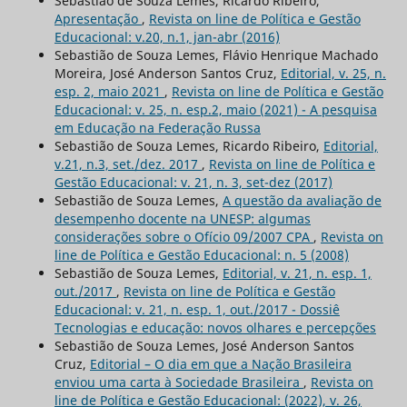
Sebastião de Souza Lemes, Ricardo Ribeiro,
Apresentação
,
Revista on line de Política e Gestão
Educacional: v.20, n.1, jan-abr (2016)
Sebastião de Souza Lemes, Flávio Henrique Machado
Moreira, José Anderson Santos Cruz,
Editorial, v. 25, n.
esp. 2, maio 2021
,
Revista on line de Política e Gestão
Educacional: v. 25, n. esp.2, maio (2021) - A pesquisa
em Educação na Federação Russa
Sebastião de Souza Lemes, Ricardo Ribeiro,
Editorial,
v.21, n.3, set./dez. 2017
,
Revista on line de Política e
Gestão Educacional: v. 21, n. 3, set-dez (2017)
Sebastião de Souza Lemes,
A questão da avaliação de
desempenho docente na UNESP: algumas
considerações sobre o Ofício 09/2007 CPA
,
Revista on
line de Política e Gestão Educacional: n. 5 (2008)
Sebastião de Souza Lemes,
Editorial, v. 21, n. esp. 1,
out./2017
,
Revista on line de Política e Gestão
Educacional: v. 21, n. esp. 1, out./2017 - Dossiê
Tecnologias e educação: novos olhares e percepções
Sebastião de Souza Lemes, José Anderson Santos
Cruz,
Editorial – O dia em que a Nação Brasileira
enviou uma carta à Sociedade Brasileira
,
Revista on
line de Política e Gestão Educacional: (2022), v. 26,