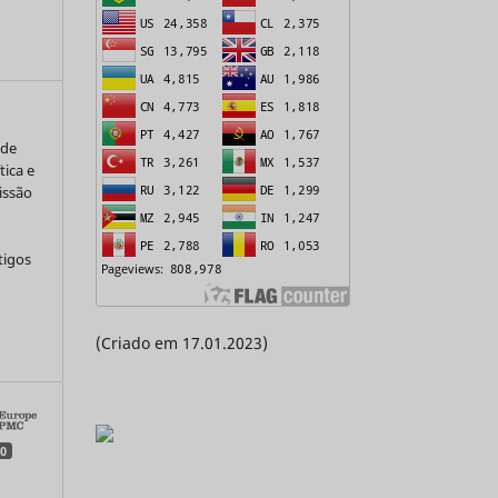
 de
tica e
issão
tigos
a
(Criado em 17.01.2023)
0