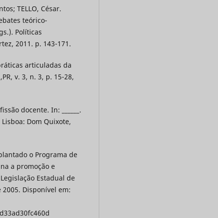
tos; TELLO, César.
ebates teórico-
s.). Políticas
tez, 2011. p. 143-171.
ráticas articuladas da
R, v. 3, n. 3, p. 15-28,
ssão docente. In: ______.
. Lisboa: Dom Quixote,
mplantado o Programa de
ina a promoção e
. Legislação Estadual de
 2005. Disponível em:
5d33ad30fc460d