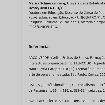
Marisa Schneckenberg,
Universidade Estadual 
Oeste/UNICENTRO/I.
Doutora em Educação. Docente do Curso de Ped
Pós-Graduação em Educação - UNICENTRO/Pr. Or
Pesquisa: Políticas Educacionais, história e org
PPGE/UNICENTRO.
Referências
ARCO-VERDE, Yvelise Freitas de Souza. Formaçã
intelectuais orgânicos. In: BITTENCOURT Agued
Naura Syria Carapeto (Orgs.). Formação humana
arte de pensar ameaçada. São Paulo: Cortez, 20
BALL, S. J. Profissionalismo, Gerencialismo e Pe
de Pesquisa, v. 35, n. 126, p. 539-564, set./dez. 
BOURDIEU, Pierre. A Escola conservadora: as de