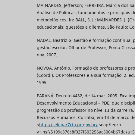
MAINARDES, Jefferson; FERREIRA, Márcia dos San
Análise de Políticas: fundamentos e principais d
metodológicos. In: BALL, S. J.; MAINARDES, J. (Org
educacionais: questões e dilemas. São Paulo: Cor
NADAL, Beatriz G. Gestão e formação contínua: p
gestão escolar. Olhar de Professor, Ponta Grossa,P
nov. 2007.
NÓVOA, António. Formação de professores e profi
(Coord.). Os Professores e a sua formação. 2. ed
1995.
PARANÁ. Decreto 4482, de 14 mar. 2005. Fica i
Desenvolvimento Educacional – PDE, que discipl
progressão do professor no nível III da carreira
Recursos Humanos, Curitiba, em 14 de março de
<
http://celepar7cta.pr.gov.br/
seap/legrh-
v1.nsf/5199c876c8f027f603256ac5004b67da/a1