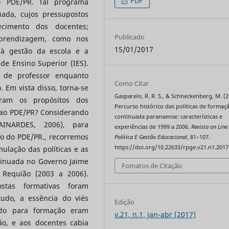
PDF
– PDE/PR. Tal programa
ada, cujos pressupostos
ecimento dos docentes;
Publicado
aprendizagem, como nos
15/01/2017
 à gestão da escola e a
de Ensino Superior (IES).
o de professor enquanto
Como Citar
. Em vista disso, torna-se
Gasparelo, R. R. S., & Schneckenberg, M. (2
 eram os propósitos dos
Percurso histórico das políticas de formaç
 ao PDE/PR? Considerando
continuada paranaense: características e
AINARDES, 2006), para
experiências de 1999 a 2006.
Revista on Line
ão do PDE/PR., recorremos
Política E Gestão Educacional
, 81–107.
https://doi.org/10.22633/rpge.v21.n1.2017
mulação das políticas e as
ntinuada no Governo Jaime
Fomatos de Citação
 Requião (2003 a 2006).
ostas formativas foram
tudo, a essência do viés
Edição
ado para formação eram
v.21, n.1, jan-abr (2017)
ão, e aos docentes cabia