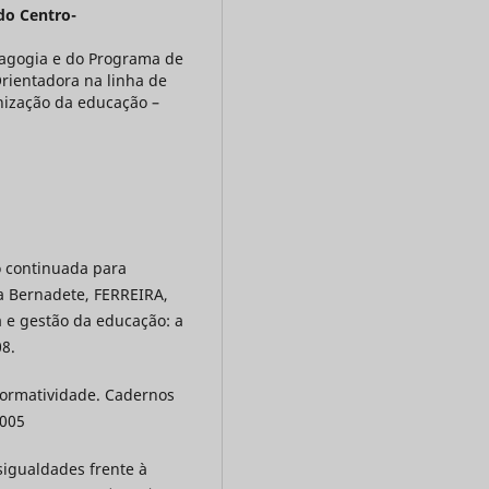
do Centro-
agogia e do Programa de
ientadora na linha de
anização da educação –
o continuada para
a Bernadete, FERREIRA,
 e gestão da educação: a
08.
rformatividade. Cadernos
2005
sigualdades frente à