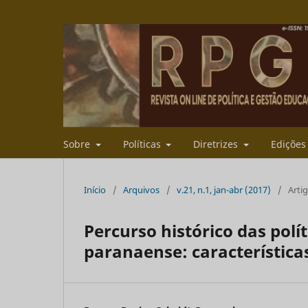
Sobre
Políticas
Diretrizes
Ediçõe
Início
/
Arquivos
/
v.21, n.1, jan-abr (2017)
/
Arti
Percurso histórico das pol
paranaense: características