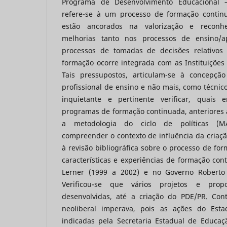
Programa de Desenvolvimento Educacional 
refere-se à um processo de formação continu
estão ancorados na valorização e reconh
melhorias tanto nos processos de ensino/
processos de tomadas de decisões relativos
formação ocorre integrada com as Instituições 
Tais pressupostos, articulam-se à concepçã
profissional de ensino e não mais, como técnico
inquietante e pertinente verificar, quais
programas de formação continuada, anteriores
a metodologia do ciclo de políticas (M
compreender o contexto de influência da criaç
à revisão bibliográfica sobre o processo de for
características e experiências de formação co
Lerner (1999 a 2002) e no Governo Roberto
Verificou-se que vários projetos e prop
desenvolvidas, até a criação do PDE/PR. Con
neoliberal imperava, pois as ações do Est
indicadas pela Secretaria Estadual de Educaç