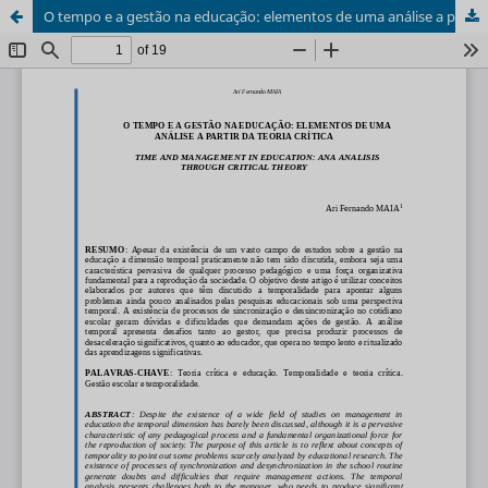
O tempo e a gestão na educação: elementos de uma análise a partir da teoria crítica