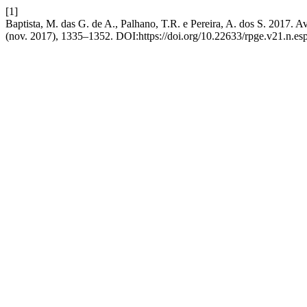
[1]
Baptista, M. das G. de A., Palhano, T.R. e Pereira, A. dos S. 2017. 
(nov. 2017), 1335–1352. DOI:https://doi.org/10.22633/rpge.v21.n.e