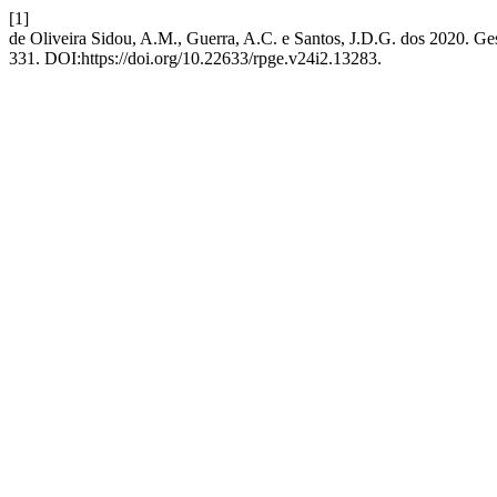
[1]
de Oliveira Sidou, A.M., Guerra, A.C. e Santos, J.D.G. dos 2020. Ges
331. DOI:https://doi.org/10.22633/rpge.v24i2.13283.