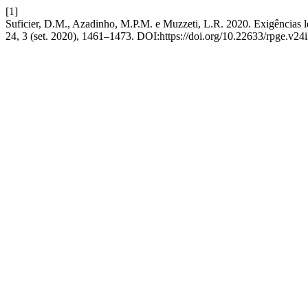
[1]
Suficier, D.M., Azadinho, M.P.M. e Muzzeti, L.R. 2020. Exigências l
24, 3 (set. 2020), 1461–1473. DOI:https://doi.org/10.22633/rpge.v24