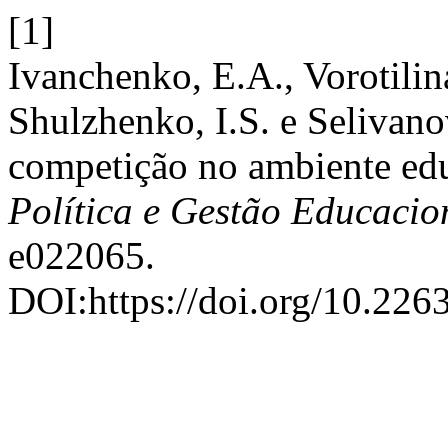
[1]
Ivanchenko, E.A., Vorotilina
Shulzhenko, I.S. e Selivan
competição no ambiente ed
Política e Gestão Educacio
e022065.
DOI:https://doi.org/10.226