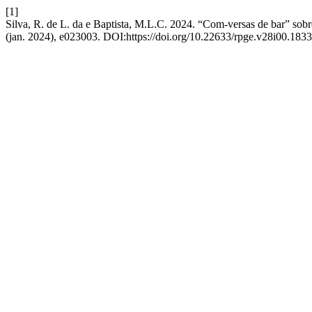
[1]
Silva, R. de L. da e Baptista, M.L.C. 2024. “Com-versas de bar” sob
(jan. 2024), e023003. DOI:https://doi.org/10.22633/rpge.v28i00.1833