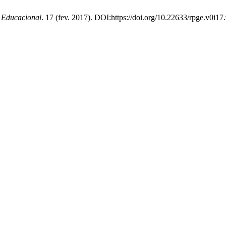
o Educacional
. 17 (fev. 2017). DOI:https://doi.org/10.22633/rpge.v0i17