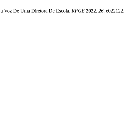
s Na Voz De Uma Diretora De Escola.
RPGE
2022
,
26
, e022122.