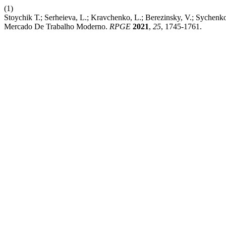
(1)
Stoychik Т.; Serheieva, L.; Kravchenko, L.; Berezinsky, V.; Sychenk
Mercado De Trabalho Moderno.
RPGE
2021
,
25
, 1745-1761.