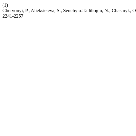
(1)
Chervonyi, P.; Alieksieieva, S.; Senchylo-Tatlilioglu, N.; Chastn
2241-2257.