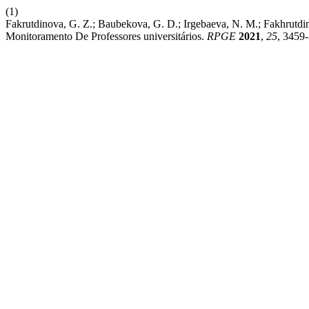
(1)
Fakrutdinova, G. Z.; Baubekova, G. D.; Irgebaeva, N. M.; Fakhrutdin
Monitoramento De Professores universitários.
RPGE
2021
,
25
, 3459