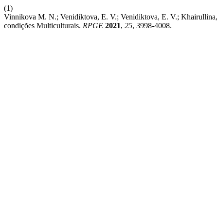
(1)
Vinnikova М. N.; Venidiktova, E. V.; Venidiktova, E. V.; Khairulli
condições Multiculturais.
RPGE
2021
,
25
, 3998-4008.