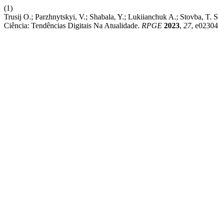
(1)
Trusij О.; Parzhnytskyi, V.; Shabala, Y.; Lukіianchuk A.; Stovba,
Ciência: Tendências Digitais Na Atualidade.
RPGE
2023
,
27
, e02304