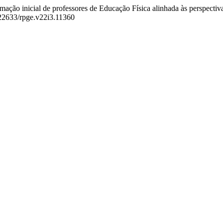
rmação inicial de professores de Educação Física alinhada às perspectiva
0.22633/rpge.v22i3.11360