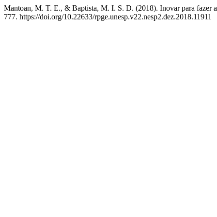
Mantoan, M. T. E., & Baptista, M. I. S. D. (2018). Inovar para fazer
777. https://doi.org/10.22633/rpge.unesp.v22.nesp2.dez.2018.11911