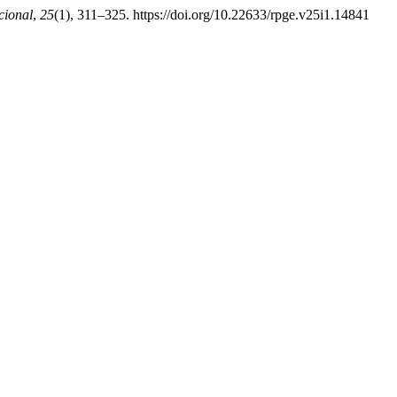
cional
,
25
(1), 311–325. https://doi.org/10.22633/rpge.v25i1.14841