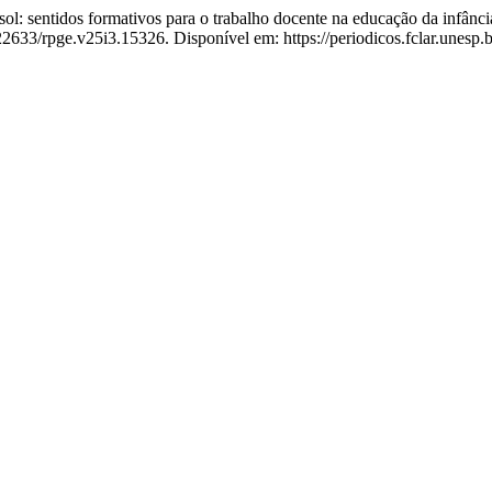
ol: sentidos formativos para o trabalho docente na educação da infân
22633/rpge.v25i3.15326. Disponível em: https://periodicos.fclar.unesp.