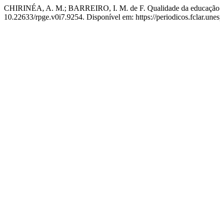
CHIRINÉA, A. M.; BARREIRO, I. M. de F. Qualidade da educação: efi
10.22633/rpge.v0i7.9254. Disponível em: https://periodicos.fclar.une