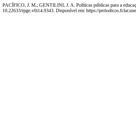
PACÍFICO, J. M.; GENTILINI, J. A. Políticas públicas para a educa
10.22633/rpge.v0i14.9343. Disponível em: https://periodicos.fclar.un