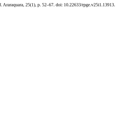
l
. Araraquara, 25(1), p. 52–67. doi: 10.22633/rpge.v25i1.13913.