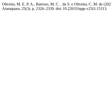
Oliveira, M. E. P. A., Barroso, M. C. . da S. e Oliveira, C. M. de (2
Araraquara, 25(3), p. 2326–2339. doi: 10.22633/rpge.v25i3.15313.