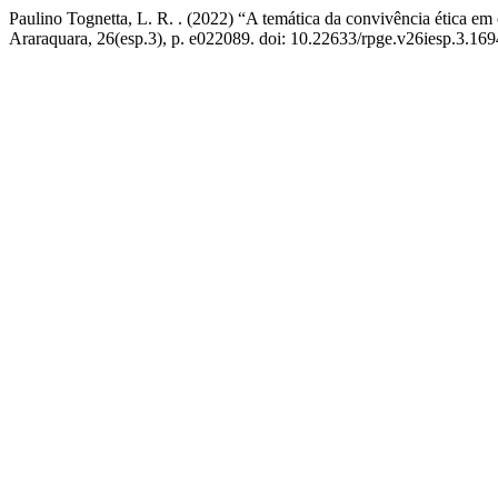
Paulino Tognetta, L. R. . (2022) “A temática da convivência ética em
Araraquara, 26(esp.3), p. e022089. doi: 10.22633/rpge.v26iesp.3.169