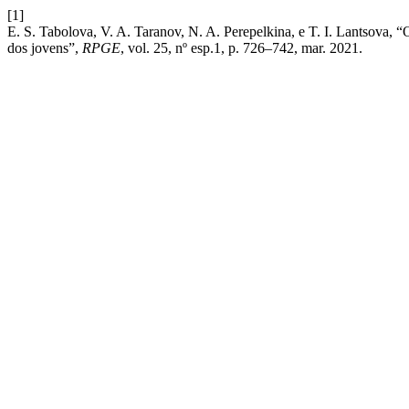
[1]
E. S. Tabolova, V. A. Taranov, N. A. Perepelkina, e T. I. Lantsova, 
dos jovens”,
RPGE
, vol. 25, nº esp.1, p. 726–742, mar. 2021.