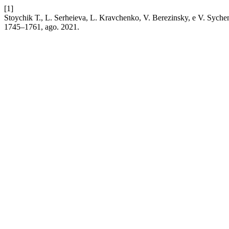
[1]
Stoychik Т., L. Serheieva, L. Kravchenko, V. Berezinsky, e V. Syche
1745–1761, ago. 2021.