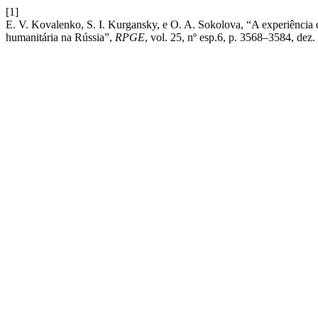
[1]
E. V. Kovalenko, S. I. Kurgansky, e O. A. Sokolova, “A experiência d
humanitária na Rússia”,
RPGE
, vol. 25, nº esp.6, p. 3568–3584, dez.